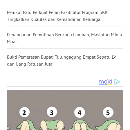
Pemkot Palu Perkuat Peran Fasilitator Program SKK
WN
Tingkatkan Kualitas dan Kemandirian Keluarga
MALUKU
Penanganan Pemulihan Bencana Lamban, Masinton Minta
WN
MALUT
Maaf
WN
Bukti Pemerasan Bupati Tulungagung Empat Sepatu LV
DAIRI
dan Uang Ratusan Juta
WN
DANAU
TOBA
WN
NIAS
WN