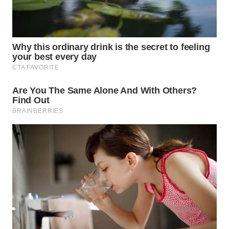
KONSUMEN
WAHANA
LISTRIK
WAHANA
TRAVEL
WAHANA
TV
WAHANANEWS
ID
WAHANANEWS
CO ID
WAHANANEWS