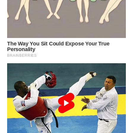
LANGKAT
WN
TAPANULI
SELATAN
WN
TANJUNG
LESUNG
WN
KARO
WN
SIMALUNGUN
WN
LABUHANBATU