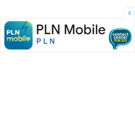
X
WAHANA MEDIA GROUP
|
|
|
WAHANA NEWS co
WAHANA TANI
WAHANA ADVOKAT