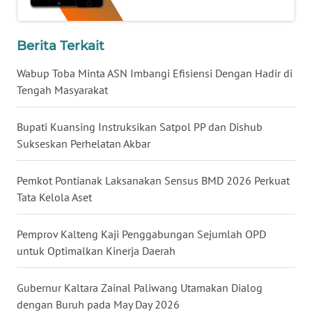
WN
Berita Terkait
KALTARA
Wabup Toba Minta ASN Imbangi Efisiensi Dengan Hadir di
WN
Tengah Masyarakat
KALSEL
Bupati Kuansing Instruksikan Satpol PP dan Dishub
WN
Sukseskan Perhelatan Akbar
KALTIM
Pemkot Pontianak Laksanakan Sensus BMD 2026 Perkuat
WN
Tata Kelola Aset
SULSEL
Pemprov Kalteng Kaji Penggabungan Sejumlah OPD
WN
untuk Optimalkan Kinerja Daerah
GORONTALO
Gubernur Kaltara Zainal Paliwang Utamakan Dialog
WN
dengan Buruh pada May Day 2026
SULUT