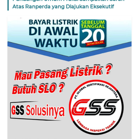
Atas Ranperda yang Diajukan Eksekutif
WN
BANTEN
WN
NTT
WN
KEPRI
WN
PAPUA
WN
PAPUA
BARAT
WN