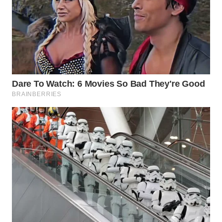
WN
INDRAMAYU
WN
KUNINGAN
WN
MAJALENGKA
WN
SUBANG
WN
SUKABUMI
WN
PURWAKARTA