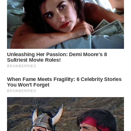
WN
SUMEDANG
WN
CIANJUR
WN
KEPULAUAN
SERIBU
WN
TANGERANG
WN
BINJAI
WN
CIREBON