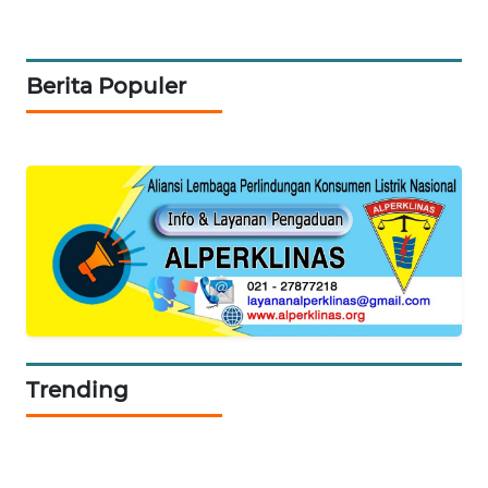
NEWS
SIBARAGAS
Berita Populer
NEWS
METRO
SIANTAR
NEWS
METRO
MEDAN
NEWS
METRO
JAKARTA
Trending
NEWS
KRT
NEWS