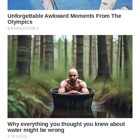
WN
TAPANULI
TENGAH
WN DELI
SERDANG
WN
TEBING
TINGGI
WN
PAKPAK
WN
KARAWANG
WN