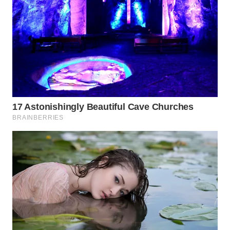
BORNEO
Wahana
Media
Group
WAHANA
NEWS
WAHANA
TANI
WAHANA
ADVOKAT
WAHANA
INFRASTRUKTUR
WAHANA