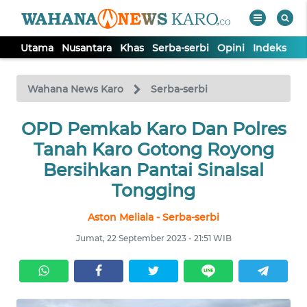
Utama
Nusantara
Khas
Serba-serbi
Opini
Indeks
WAHANA
Tutup
TV
Wahana News Karo
Serba-serbi
OPD Pemkab Karo Dan Polres
UTAMA
Tanah Karo Gotong Royong
NUSANTARA
Bersihkan Pantai Sinalsal
Tongging
KHAS
Aston Meliala - Serba-serbi
Jumat, 22 September 2023 - 21:51 WIB
SERBA-
SERBI
OPINI