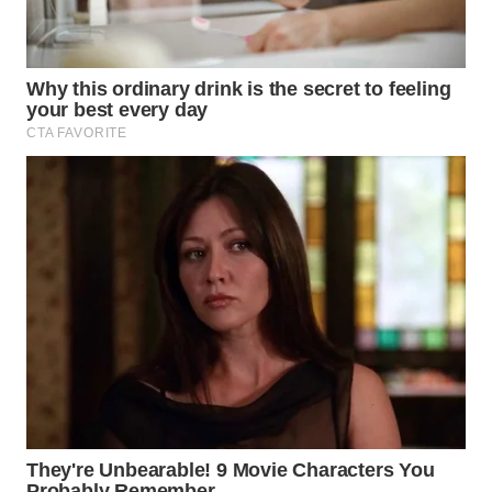
NET
WAHANA
SPORT
WAHANA
UMKM
WAHANA
SELEB
WAHANA
PERSONA
WAHANA
OTOMOTIF
WAHANA
HEALTH