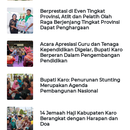
ID
Berprestasi di Even Tingkat
Provinsi, Atlit dan Pelatih Olah
MAWAKA
Raga Berjenjang Tingkat Provinsi
ID
Dapat Penghargaan
MARTABAT
Acara Apresiasi Guru dan Tenaga
NET
Kependidikan Digelar, Bupati Karo
Berperan Dalam Pengembangan
Pendidikan
PLN
WATCH
Bupati Karo: Penurunan Stunting
MKLI
Merupakan Agenda
Pembangunan Nasional
LPKKI
14 Jemaah Haji Kabupaten Karo
LKKI
Berangkat dengan Harapan dan
Doa
KOPEKLIN