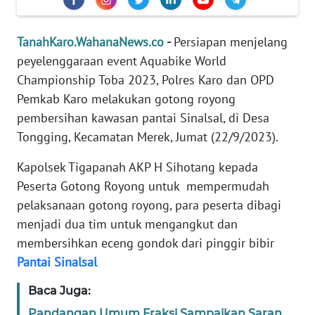
REDAKSI
TanahKaro.WahanaNews.co
-
Persiapan menjelang
KARIR
peyelenggaraan event Aquabike World
Championship Toba 2023, Polres Karo dan OPD
DISCLAIMER
Pemkab Karo melakukan gotong royong
pembersihan kawasan pantai Sinalsal, di Desa
Wahana
Tongging, Kecamatan Merek, Jumat (22/9/2023).
News
Regional
Kapolsek Tigapanah AKP H Sihotang kepada
Peserta Gotong Royong untuk mempermudah
WN
pelaksanaan gotong royong, para peserta dibagi
SUMUT
menjadi dua tim untuk mengangkut dan
membersihkan eceng gondok dari pinggir bibir
WN
JAKARTA
Pantai
Sinalsal
Baca Juga:
WN
JABAR
Pandangan Umum Fraksi Sampaikan Saran