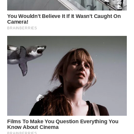
WN
PRIANGAN
TIMUR
WN
SEMARANG
WN
SOLO
WN
BOROBUDUR
WN
MADURA
WN