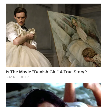
BEKASI
WN
BOGOR
WN
DEPOK
WN
TAPANULI
UTARA
WN
SAMOSIR
WN
PADANG
LAWAS