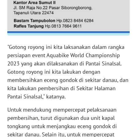
RIAU
WN
SERAMBI
WN
"Gotong royong ini kita laksanakan dalam rangka
JAMBI
persiapan event Aquabike World Championship
2023 yang akan dilaksanakan di Pantai Sinalsal.
WN
SULTRA
Gotong royong ini kita lakukan dengan
membersihkan eceng gondok di sekitar danau, dan
WN
kita lakukan pembersihan di Sekitar Halaman
NTB
Pantai Sinalsal," katanya.
Untuk mendukung mempercepat pelaksanaan
WN
SULTENG
pembersihan, turut digunakan dua unit kapal
tongkang untuk menjangkau eceng gondok di
WN
sekitar danau. Selain itu, untuk mempercepat