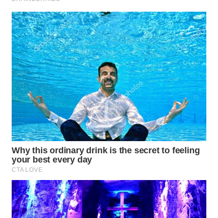
SURABAYA
WN
NATUNA
WN
BINTAN
WN
MANDALIKA
WN
LIKUPANG
WN
LABUANBAJO
WN