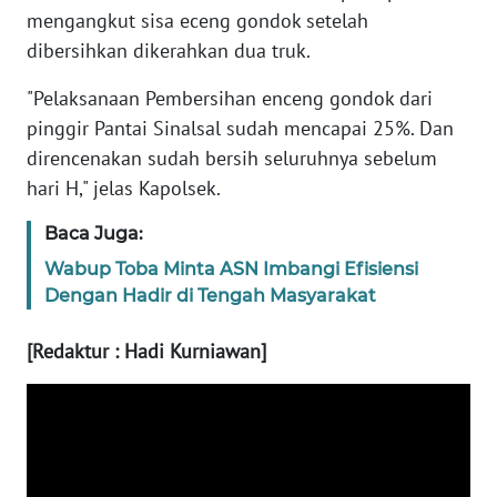
SULBAR
mengangkut sisa eceng gondok setelah
dibersihkan dikerahkan dua truk.
WN
BABEL
"Pelaksanaan Pembersihan enceng gondok dari
pinggir Pantai Sinalsal sudah mencapai 25%. Dan
WN
direncenakan sudah bersih seluruhnya sebelum
SUMBAR
hari H," jelas Kapolsek.
WN
Baca Juga:
SUMSEL
Wabup Toba Minta ASN Imbangi Efisiensi
Dengan Hadir di Tengah Masyarakat
WN
BENGKULU
[Redaktur : Hadi Kurniawan]
WN
LAMPUNG
WN