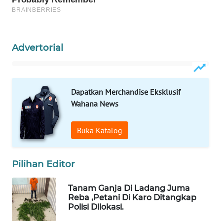
WAHANA
DESA
WISATA
Advertorial
LAPAK
WAHANA
Dapatkan Merchandise Eksklusif
Wahana News
Wahana
Network
Buka Katalog
KONSUMEN
LISTRIK
Pilihan Editor
MASYARAKAT
Tanam Ganja Di Ladang Juma
KELISTRIKAN
Reba ,Petani Di Karo Ditangkap
Polisi Dilokasi.
WALINKI