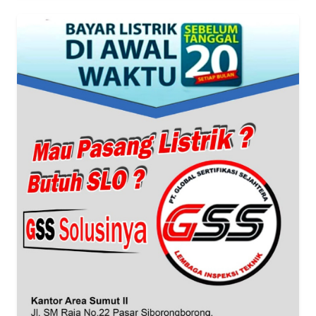
Informasi
INDEKS
BERITA
KONTAK
KAMI
INFO
IKLAN
TENTANG
KAMI
PEDOMAN
MEDIA
SIBER