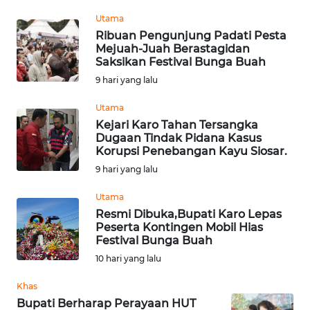
LANGKAT
Utama
Ribuan Pengunjung Padati Pesta
WN
Mejuah-Juah Berastagidan
TAPANULI
Saksikan Festival Bunga Buah
SELATAN
9 hari yang lalu
Utama
WN
TANJUNG
Kejari Karo Tahan Tersangka
Dugaan Tindak Pidana Kasus
LESUNG
Korupsi Penebangan Kayu Siosar.
9 hari yang lalu
WN
KARO
Utama
Resmi Dibuka,Bupati Karo Lepas
WN
Peserta Kontingen Mobil Hias
Festival Bunga Buah
SIMALUNGUN
10 hari yang lalu
WN
Khas
LABUHANBATU
Bupati Berharap Perayaan HUT