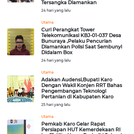
SURABAYA
Tersangka Diamankan
24 hari yang lalu
WN
Utama
NATUNA
Curi Perangkat Tower
Telekomunikasi KBJ-01-037 Desa
WN
Bunuraya ,Pelaku Pencurian
BINTAN
Diamankan Polisi Saat Sembunyi
Didalam Box
24 hari yang lalu
WN
MANDALIKA
Utama
Adakan Audensi,Bupati Karo
WN
Dengan Wakil Konjen RRT Bahas
LIKUPANG
Pengembangan Teknologi
Pertanian di Kabupaten Karo
25 hari yang lalu
WN
LABUANBAJO
Utama
Pemkab Karo Gelar Rapat
WN
Persiapan HUT Kemerdekaan RI