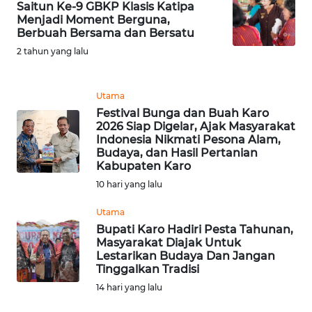
Saitun Ke-9 GBKP Klasis Katipa
WN
Menjadi Moment Berguna,
Berbuah Bersama dan Bersatu
TAPANULI
TENGAH
2 tahun yang lalu
WN DELI
Utama
SERDANG
Festival Bunga dan Buah Karo
2026 Siap Digelar, Ajak Masyarakat
WN
Indonesia Nikmati Pesona Alam,
TEBING
Budaya, dan Hasil Pertanian
TINGGI
Kabupaten Karo
10 hari yang lalu
WN
Utama
PAKPAK
Bupati Karo Hadiri Pesta Tahunan,
Masyarakat Diajak Untuk
WN
Lestarikan Budaya Dan Jangan
KARAWANG
Tinggalkan Tradisi
14 hari yang lalu
WN