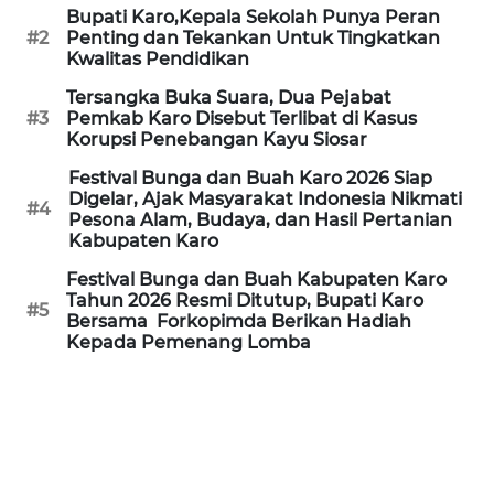
ID
Bupati Karo,Kepala Sekolah Punya Peran
#2
Penting dan Tekankan Untuk Tingkatkan
Kwalitas Pendidikan
MAWAKA
ID
Tersangka Buka Suara, Dua Pejabat
#3
Pemkab Karo Disebut Terlibat di Kasus
Korupsi Penebangan Kayu Siosar
MARTABAT
NET
Festival Bunga dan Buah Karo 2026 Siap
Digelar, Ajak Masyarakat Indonesia Nikmati
#4
Pesona Alam, Budaya, dan Hasil Pertanian
PLN
Kabupaten Karo
WATCH
Festival Bunga dan Buah Kabupaten Karo
Tahun 2026 Resmi Ditutup, Bupati Karo
#5
MKLI
Bersama Forkopimda Berikan Hadiah
Kepada Pemenang Lomba
LPKKI
LKKI
KOPEKLIN