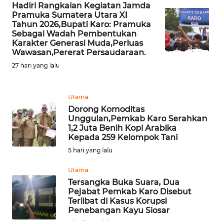
SULBAR
Hadiri Rangkaian Kegiatan Jamda
Pramuka Sumatera Utara XI
Tahun 2026,Bupati Karo: Pramuka
WN
Sebagai Wadah Pembentukan
BABEL
Karakter Generasi Muda,Perluas
Wawasan,Pererat Persaudaraan.
WN
27 hari yang lalu
SUMBAR
Utama
WN
Dorong Komoditas
SUMSEL
Unggulan,Pemkab Karo Serahkan
1,2 Juta Benih Kopi Arabika
Kepada 259 Kelompok Tani
WN
BENGKULU
5 hari yang lalu
Utama
WN
Tersangka Buka Suara, Dua
LAMPUNG
Pejabat Pemkab Karo Disebut
Terlibat di Kasus Korupsi
Penebangan Kayu Siosar
WN