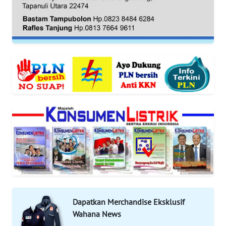
REDAKSI
KARIR
DISCLAIMER
Wahana
News
Regional
WN
SUMUT
WN
JAKARTA
Dapatkan Merchandise Eksklusif
WN
Wahana News
JABAR