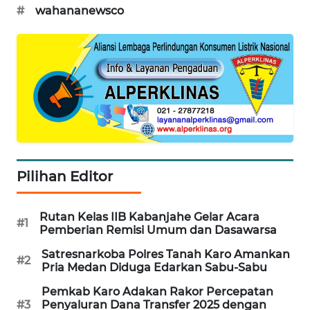
NET
#
wahananewsco
WAHANA
SPORT
WAHANA
UMKM
WAHANA
SELEB
Pilihan Editor
WAHANA
PERSONA
Rutan Kelas IIB Kabanjahe Gelar Acara
#1
Pemberian Remisi Umum dan Dasawarsa
WAHANA
Satresnarkoba Polres Tanah Karo Amankan
OTOMOTIF
#2
Pria Medan Diduga Edarkan Sabu-Sabu
Pemkab Karo Adakan Rakor Percepatan
WAHANA
#3
Penyaluran Dana Transfer 2025 dengan
HEALTH