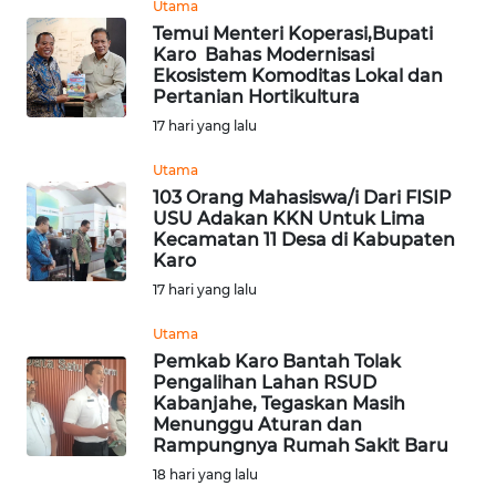
Utama
WN
Temui Menteri Koperasi,Bupati
Karo Bahas Modernisasi
SUMEDANG
Ekosistem Komoditas Lokal dan
Pertanian Hortikultura
WN
17 hari yang lalu
CIANJUR
Utama
WN
103 Orang Mahasiswa/i Dari FISIP
USU Adakan KKN Untuk Lima
KEPULAUAN
Kecamatan 11 Desa di Kabupaten
SERIBU
Karo
17 hari yang lalu
WN
TANGERANG
Utama
Pemkab Karo Bantah Tolak
Pengalihan Lahan RSUD
WN
Kabanjahe, Tegaskan Masih
BINJAI
Menunggu Aturan dan
Rampungnya Rumah Sakit Baru
WN
18 hari yang lalu
CIREBON