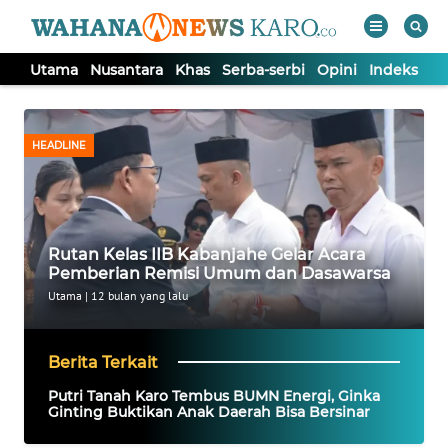
Utama
Nusantara
Khas
Serba-serbi
Opini
Indeks
WAHANA
Tutup
TV
HEADLINE
UTAMA
NUSANTARA
Rutan Kelas IIB Kabanjahe Gelar Acara
Pemberian Remisi Umum dan Dasawarsa
KHAS
Utama
|
12 bulan yang lalu
SERBA-
Berita Terkait
SERBI
Putri Tanah Karo Tembus BUMN Energi, Ginka
Ginting Buktikan Anak Daerah Bisa Bersinar
OPINI