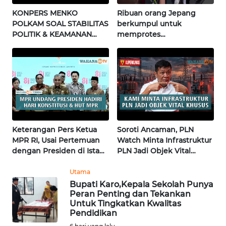
KONPERS MENKO
Ribuan orang Jepang
POLKAM SOAL STABILITAS
berkumpul untuk
WN
POLITIK & KEAMANAN
memprotes
KALTARA
NASIONAL | Wahana
pembangunan masjid
Terkini
pertama di Fujisawa
WN
KALSEL
WN
KALTIM
Keterangan Pers Ketua
Soroti Ancaman, PLN
WN
MPR RI, Usai Pertemuan
Watch Minta Infrastruktur
SULSEL
dengan Presiden di Istana
PLN Jadi Objek Vital
| Wahana Terkini
Khusus | Alperklinas
Research
Utama
WN
Bupati Karo,Kepala Sekolah Punya
GORONTALO
Peran Penting dan Tekankan
Untuk Tingkatkan Kwalitas
WN
Pendidikan
SULUT