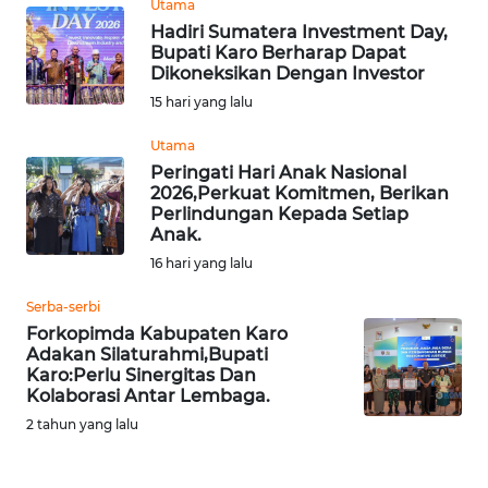
Utama
BEKASI
Hadiri Sumatera Investment Day,
Bupati Karo Berharap Dapat
WN
Dikoneksikan Dengan Investor
BOGOR
15 hari yang lalu
Utama
WN
Peringati Hari Anak Nasional
DEPOK
2026,Perkuat Komitmen, Berikan
Perlindungan Kepada Setiap
WN
Anak.
TAPANULI
16 hari yang lalu
UTARA
Serba-serbi
Forkopimda Kabupaten Karo
WN
Adakan Silaturahmi,Bupati
SAMOSIR
Karo:Perlu Sinergitas Dan
Kolaborasi Antar Lembaga.
WN
2 tahun yang lalu
PADANG
LAWAS