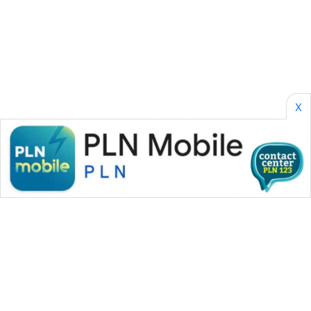
SONYA
ASA
NEWS
X