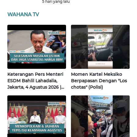
JATENG
5 hari yang lalu
WAHANA TV
WN
NUSANTARA
WN
JOGJA
WN
JATIM
Keterangan Pers Menteri
Momen Kartel Meksiko
ESDM Bahlil Lahadalia,
Berpapasan Dengan "Los
WN
Jakarta, 4 Agustus 2026 |
chotas" (Polisi)
BALI
Wahana Terkini
WN
KALBAR
WN
KALTENG