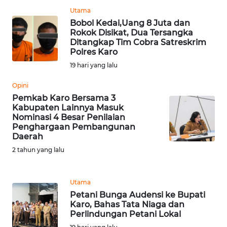
Utama
Bobol Kedai,Uang 8 Juta dan
WN
Rokok Disikat, Dua Tersangka
INDRAMAYU
Ditangkap Tim Cobra Satreskrim
Polres Karo
WN
19 hari yang lalu
KUNINGAN
Opini
Pemkab Karo Bersama 3
WN
Kabupaten Lainnya Masuk
MAJALENGKA
Nominasi 4 Besar Penilaian
Penghargaan Pembangunan
WN
Daerah
SUBANG
2 tahun yang lalu
WN
Utama
SUKABUMI
Petani Bunga Audensi ke Bupati
Karo, Bahas Tata Niaga dan
WN
Perlindungan Petani Lokal
PURWAKARTA