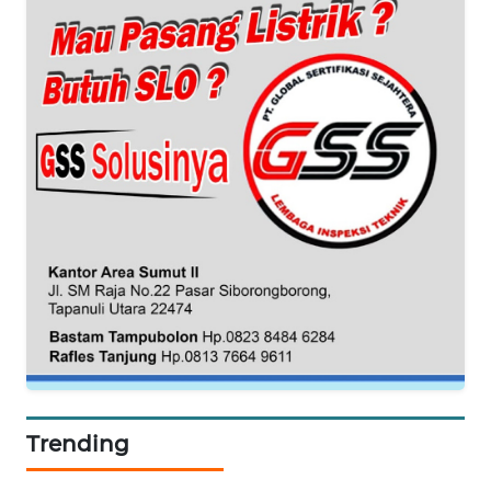
KONSUMEN
WAHANA
LISTRIK
WAHANA
TRAVEL
WAHANA
TV
WAHANANEWS
ID
WAHANANEWS
CO ID
Trending
WAHANANEWS