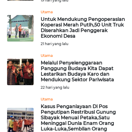
19 hari yang lalu
WN
Utama
PRIANGAN
Untuk Mendukung Pengoperasian
TIMUR
Koperasi Merah Putih,50 Unit Truk
Diserahkan Jadi Penggerak
Ekonomi Desa
WN
21 hari yang lalu
SEMARANG
Utama
WN
Melalui Penyelenggaraan
SOLO
Panggung Budaya Kita Dapat
Lestarikan Budaya Karo dan
Mendukung Sektor Pariwisata
WN
22 hari yang lalu
BOROBUDUR
Utama
WN
Kasus Penganiayaan Di Pos
MADURA
Pengutipan Restribusi Gunung
Sibayak Menuai Petaka,Satu
Meninggal Dunia Enam Orang
WN
Luka-Luka,Sembilan Orang