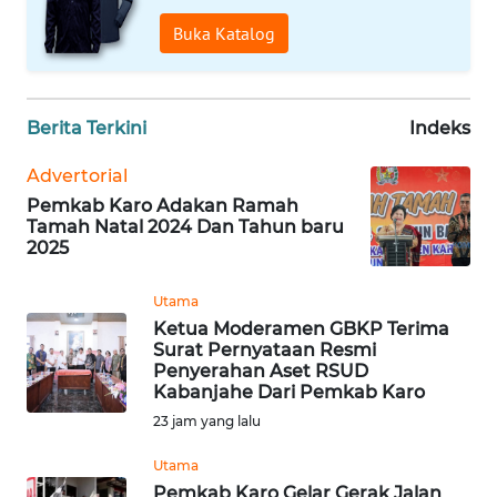
Buka Katalog
WN
BANTEN
Berita Terkini
Indeks
WN
NTT
Advertorial
Pemkab Karo Adakan Ramah
WN
Tamah Natal 2024 Dan Tahun baru
KEPRI
2025
WN
Utama
PAPUA
Ketua Moderamen GBKP Terima
Surat Pernyataan Resmi
Penyerahan Aset RSUD
WN
Kabanjahe Dari Pemkab Karo
PAPUA
23 jam yang lalu
BARAT
Utama
WN
Pemkab Karo Gelar Gerak Jalan