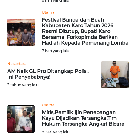
6 hari yang lalu
Utama
WN
Festival Bunga dan Buah
MALUKU
Kabupaten Karo Tahun 2026
Resmi Ditutup, Bupati Karo
WN
Bersama Forkopimda Berikan
MALUT
Hadiah Kepada Pemenang Lomba
7 hari yang lalu
WN
Nusantara
DAIRI
AM Naik GL Pro Ditangkap Polisi,
Ini Penyebabnya!
WN
3 tahun yang lalu
DANAU
TOBA
Utama
WN
Miris,Pemilik Ijin Penebangan
NIAS
Kayu Dijadikan Tersangka,Tim
Hukum Tersangka Angkat Bicara
8 hari yang lalu
WN