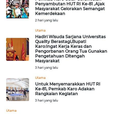
RIAU
Penyambutan HUT RI Ke-81 ,Ajak
Masyarakat Gelorakan Semangat
Kemerdekaan
WN
2 hari yang lalu
SERAMBI
Utama
WN
Hadiri Wisuda Sarjana Universitas
JAMBI
Quality Berastagi,Bupati
Karo:Ingat Kerja Keras dan
Pengorbanan Orang Tua Gunakan
WN
Pengetahuan Ditengah
SULTRA
Masyarakat
3 hari yang lalu
WN
NTB
Utama
Untuk Menyemarakkan HUT RI
Ke-81, Pemkab Karo Adakan
WN
Rangkaian Kegiatan
SULTENG
3 hari yang lalu
WN
Utama