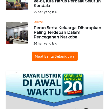
BORNEO
ke-81, Kita Harus Perbaiki Seluruh
Kendala
25 hari yang lalu
Wahana
Media
Group
Utama
Peran Serta Keluarga Diharapkan
Paling Terdepan Dalam
WAHANA
Pencegahan Narkoba
NEWS
26 hari yang lalu
WAHANA
Muat Berita Selanjutnya
TANI
WAHANA
ADVOKAT
WAHANA
INFRASTRUKTUR
WAHANA