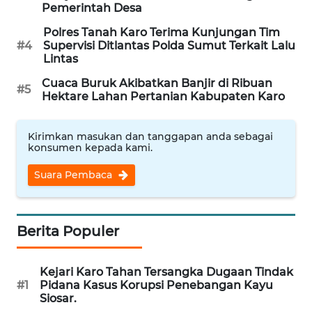
Pemerintah Desa
Polres Tanah Karo Terima Kunjungan Tim
WAHANA
#4
Supervisi Ditlantas Polda Sumut Terkait Lalu
DESA
Lintas
WISATA
Cuaca Buruk Akibatkan Banjir di Ribuan
#5
Hektare Lahan Pertanian Kabupaten Karo
LAPAK
WAHANA
Kirimkan masukan dan tanggapan anda sebagai
konsumen kepada kami.
Wahana
Network
Suara Pembaca
KONSUMEN
LISTRIK
Berita Populer
MASYARAKAT
KELISTRIKAN
Kejari Karo Tahan Tersangka Dugaan Tindak
#1
Pidana Kasus Korupsi Penebangan Kayu
Siosar.
WALINKI