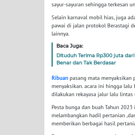
sayur-sayuran sehingga terkesan un
WN
BABEL
Selain karnaval mobil hias, juga a
pawai di jalan protokol Berastagi
WN
lainnya.
SUMBAR
Baca Juga:
WN
Dituduh Terima Rp300 juta dari 
SUMSEL
Benar dan Tak Berdasar
WN
Ribuan
pasang mata menyaksikan p
BENGKULU
menyaksikan. acara ini hingga lalu
dilakukan rekayasa jalur lalu lint
WN
LAMPUNG
Pesta bunga dan buah Tahun 2023 
melambangkan hadil pertanian ,dan
WN
memberikan berbagai hasil pertan
JATENG