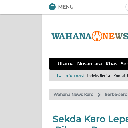
MENU
WAHANA
Tutup
TV
UTAMA
NUSANTARA
Utama
Nusantara
Khas
Ser
KHAS
Informasi
Indeks Berita
Kontak 
SERBA-
Wahana News Karo
Serba-serb
SERBI
OPINI
Sekda Karo Lepa
Informasi