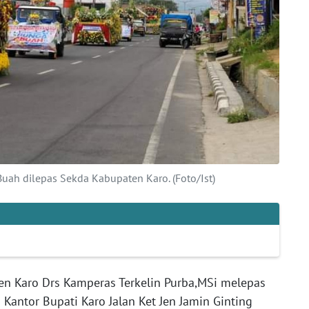
uah dilepas Sekda Kabupaten Karo. (Foto/Ist)
n Karo Drs Kamperas Terkelin Purba,MSi melepas
Kantor Bupati Karo Jalan Ket Jen Jamin Ginting