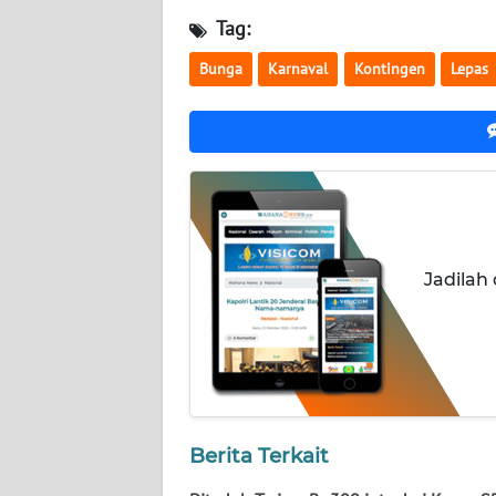
WN
Tag:
KALTARA
Bunga
Karnaval
Kontingen
Lepas
WN
KALSEL
WN
KALTIM
WN
Jadilah
SULSEL
WN
GORONTALO
WN
SULUT
Berita Terkait