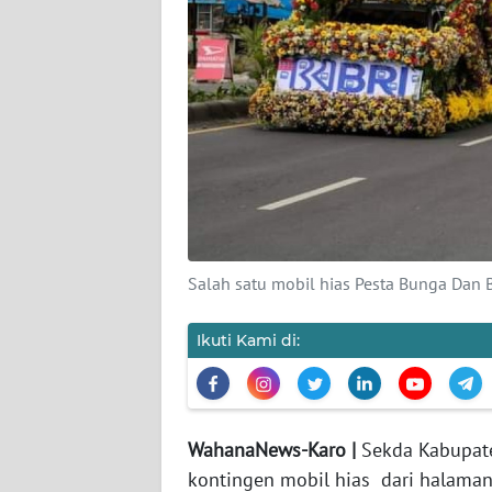
KARIR
DISCLAIMER
Wahana
News
Regional
WN
SUMUT
Salah satu mobil hias Pesta Bunga Dan B
WN
Ikuti Kami di:
JAKARTA
WN
JABAR
WahanaNews-Karo |
Sekda Kabupate
kontingen mobil hias dari halaman 