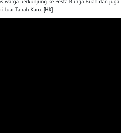
as warga berkunjung ke Pesta Bunga Buah dan juga
i luar Tanah Karo.
[Hk]