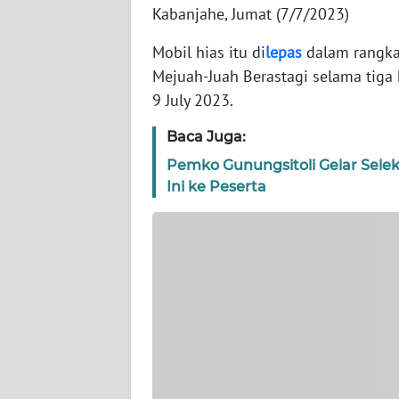
WN
Kabanjahe, Jumat (7/7/2023)
BANTEN
Mobil hias itu di
lepas
dalam rangk
WN
Mejuah-Juah Berastagi selama tiga h
NTT
9 July 2023.
Baca Juga:
WN
KEPRI
Pemko Gunungsitoli Gelar Sele
Ini ke Peserta
WN
PAPUA
WN
PAPUA
BARAT
WN
RIAU