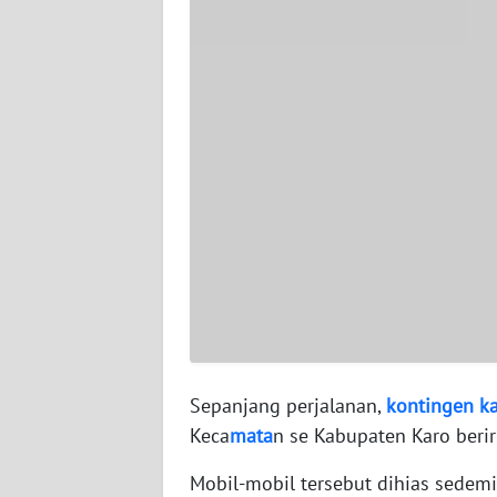
WN
SERAMBI
WN
JAMBI
WN
SULTRA
WN
NTB
WN
SULTENG
Sepanjang perjalanan,
kontingen
k
Keca
mata
n se Kabupaten Karo beri
WN
SULBAR
Mobil-mobil tersebut dihias sedem