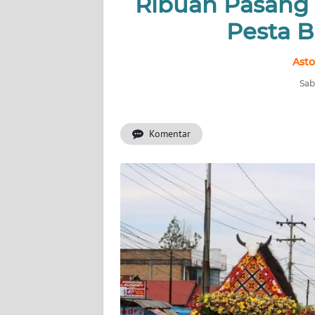
Ribuan Pasang 
Pesta 
INDEKS
BERITA
Asto
KONTAK
Sab
KAMI
Komentar
INFO
IKLAN
TENTANG
KAMI
PEDOMAN
MEDIA
SIBER
REDAKSI