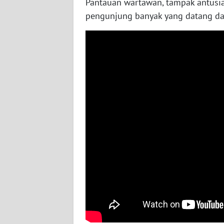
Pantauan wartawan, tampak antusi
WN
pengunjung banyak yang datang dar
NUSANTARA
WN
JOGJA
WN
JATIM
WN
BALI
WN
KALBAR
WN
KALTENG