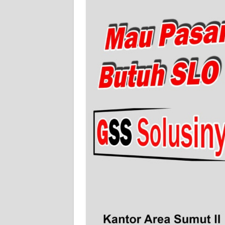
WN
BABEL
WN
SUMBAR
WN
SUMSEL
WN
BENGKULU
WN
LAMPUNG
WN
JATENG