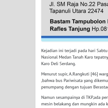
WN
NUSANTARA
WN
JOGJA
WN
JATIM
Kejadian ini terjadi pada hari Sabtu
Nasional Medan Tanah Karo tepatny
WN
BALI
Karo Deli Serdang.
Menurut supir, A.Rangkuti [46] wa
WN
,bahwa bus Pariwisata yang dikem
KALBAR
penumpang dengan tujuan Berastag
WN
Namun sesampainya di TKP,ada pe
KALTENG
mesin belakang dan mungkin ada ko