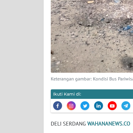
WN
BANTEN
WN
NTT
WN
KEPRI
WN
PAPUA
Keterangan gambar: Kondisi Bus Pariwisata
WN
Ikuti Kami di:
PAPUA
BARAT
WN
DELI SERDANG
WAHANANEWS.CO
RIAU