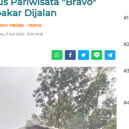
us Pariwisata "Bravo"
akar Dijalan
#1
ston Meliala - Utama
tu, 5 Juli 2025 - 15:51 WIB
#
#
#