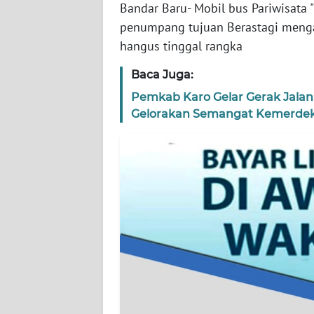
Bandar Baru- Mobil bus Pariwisata
WN
penumpang tujuan Berastagi menga
SERAMBI
hangus tinggal rangka
WN
Baca Juga:
JAMBI
Pemkab Karo Gelar Gerak Jalan
Gelorakan Semangat Kemerde
WN
SULTRA
WN
NTB
WN
SULTENG
WN
SULBAR