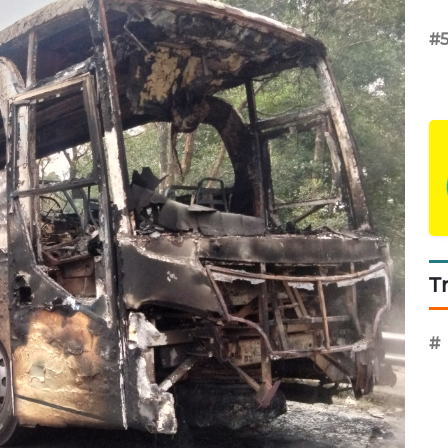
#
T
#