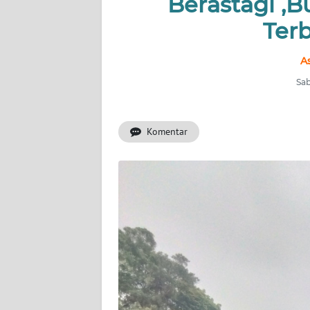
Berastagi ,B
Terb
INDEKS
BERITA
A
KONTAK
Sab
KAMI
Komentar
INFO
IKLAN
TENTANG
KAMI
PEDOMAN
MEDIA
SIBER
REDAKSI