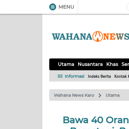
MENU
WAHANA
Tutup
TV
UTAMA
NUSANTARA
Utama
Nusantara
Khas
Ser
KHAS
Informasi
Indeks Berita
Kontak 
SERBA-
Wahana News Karo
Utama
SERBI
OPINI
Bawa 40 Ora
Informasi