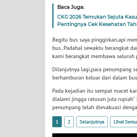
WN
Baca Juga:
KALTARA
CKG 2026 Temukan Sejuta Kasu
Pentingnya Cek Kesehatan Ta
WN
KALSEL
Begitu bus saya pinggirkan,api me
bus..Padahal sewaktu berangkat dar
WN
kami berangkat membawa seluruh p
KALTIM
Dilanjutnya lagi,para penumpang s
WN
berhamburan keluar dari dalam bu
SULSEL
Pada kejadian itu sempat macet kar
WN
dialami jingga ratusan juta rupiah"
GORONTALO
penumpang telah dievakuasi dengan
WN
1
2
Selanjutnya
Lihat Sem
SULUT