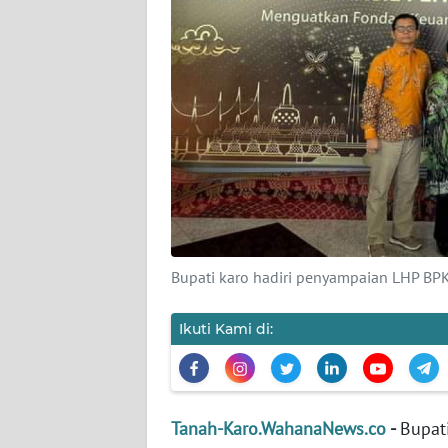
KARIR
DISCLAIMER
Wahana
News
Regional
WN
SUMUT
Bupati karo hadiri penyampaian LHP BP
WN
JAKARTA
Ikuti Kami di:
WN
JABAR
Tanah-Karo.WahanaNews.co
-
Bupati