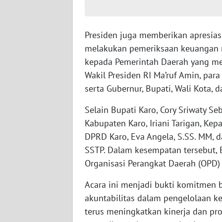
WN
BABEL
Presiden juga memberikan apresias
WN
melakukan pemeriksaan keuangan neg
SUMBAR
kepada Pemerintah Daerah yang mera
Wakil Presiden RI Ma’ruf Amin, par
WN
serta Gubernur, Bupati, Wali Kota, 
SUMSEL
Selain Bupati Karo, Cory Sriwaty Se
WN
Kabupaten Karo, Iriani Tarigan, Kepa
BENGKULU
DPRD Karo, Eva Angela, S.SS. MM, d
SSTP. Dalam kesempatan tersebut, 
WN
Organisasi Perangkat Daerah (OPD)
LAMPUNG
Acara ini menjadi bukti komitmen 
WN
akuntabilitas dalam pengelolaan k
JATENG
terus meningkatkan kinerja dan pr