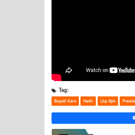
WN
KALTARA
WN
KALSEL
WN
KALTIM
WN
SULSEL
Tag:
WN
GORONTALO
Bupati Karo
Hadir
Lhp Bpk
Presid
WN
SULUT