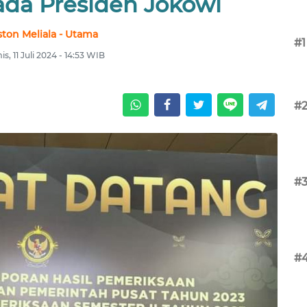
ada Presiden Jokowi
ston Meliala - Utama
#1
s, 11 Juli 2024 - 14:53 WIB
#
#
#