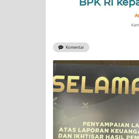
BPK RI kep
INDEKS
A
BERITA
Kami
KONTAK
KAMI
Komentar
INFO
IKLAN
TENTANG
KAMI
PEDOMAN
MEDIA
SIBER
REDAKSI