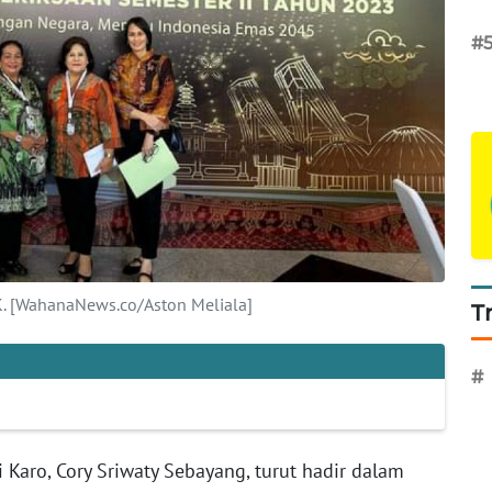
#
K. [WahanaNews.co/Aston Meliala]
T
#
 Karo, Cory Sriwaty Sebayang, turut hadir dalam