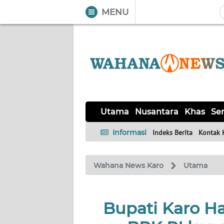
MENU
WAHANA
Tutup
TV
UTAMA
NUSANTARA
Utama
Nusantara
Khas
Ser
KHAS
Informasi
Indeks Berita
Kontak 
SERBA-
Wahana News Karo
Utama
SERBI
OPINI
Bupati Karo H
Informasi