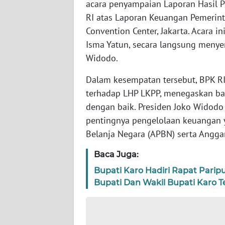
acara penyampaian Laporan Hasil 
WN
BANTEN
RI atas Laporan Keuangan Pemerint
Convention Center, Jakarta. Acara 
WN
Isma Yatun, secara langsung meny
NTT
Widodo.
WN
Dalam kesempatan tersebut, BPK R
KEPRI
terhadap LHP LKPP, menegaskan ba
dengan baik. Presiden Joko Widodo
WN
pentingnya pengelolaan keuangan 
PAPUA
Belanja Negara (APBN) serta Angga
WN
Baca Juga:
PAPUA
Bupati Karo Hadiri Rapat Pari
BARAT
Bupati Dan Wakil Bupati Karo Te
WN
RIAU