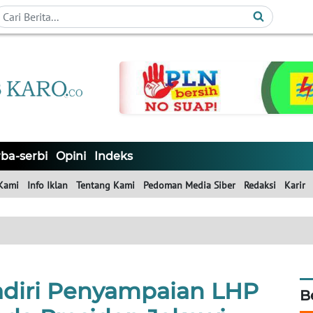
ba-serbi
Opini
Indeks
Kami
Info Iklan
Tentang Kami
Pedoman Media Siber
Redaksi
Karir
adiri Penyampaian LHP
B