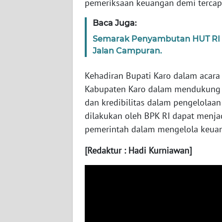
pemeriksaan keuangan demi tercapa
WN
NUSANTARA
Baca Juga:
Semarak Penyambutan HUT RI 
WN
Jalan Campuran.
JOGJA
Kehadiran Bupati Karo dalam acar
WN
Kabupaten Karo dalam mendukung u
JATIM
dan kredibilitas dalam pengelolaa
dilakukan oleh BPK RI dapat menjad
WN
pemerintah dalam mengelola keuan
BALI
[Redaktur : Hadi Kurniawan]
WN
KALBAR
WN
KALTENG