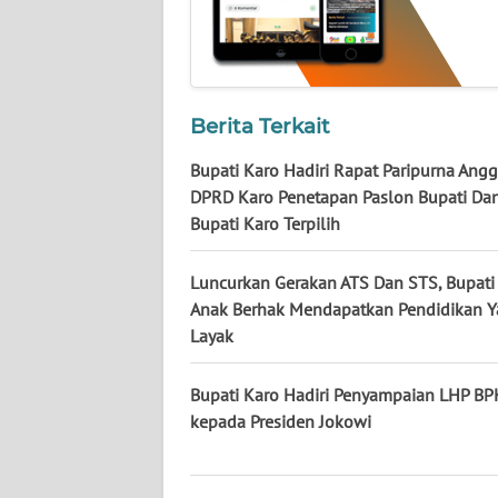
WN
KALTARA
WN
KALSEL
Berita Terkait
Bupati Karo Hadiri Rapat Paripurna Ang
WN
DPRD Karo Penetapan Paslon Bupati Dan
KALTIM
Bupati Karo Terpilih
WN
Luncurkan Gerakan ATS Dan STS, Bupati
SULSEL
Anak Berhak Mendapatkan Pendidikan 
Layak
WN
GORONTALO
Bupati Karo Hadiri Penyampaian LHP BP
kepada Presiden Jokowi
WN
SULUT