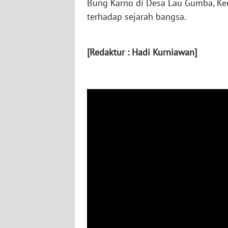
Bung Karno di Desa Lau Gumba, Ke
WN
terhadap sejarah bangsa.
BABEL
WN
[Redaktur : Hadi Kurniawan]
SUMBAR
WN
SUMSEL
WN
BENGKULU
WN
LAMPUNG
WN
JATENG