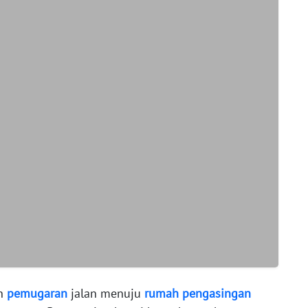
n
pemugaran
jalan menuju
rumah
pengasingan