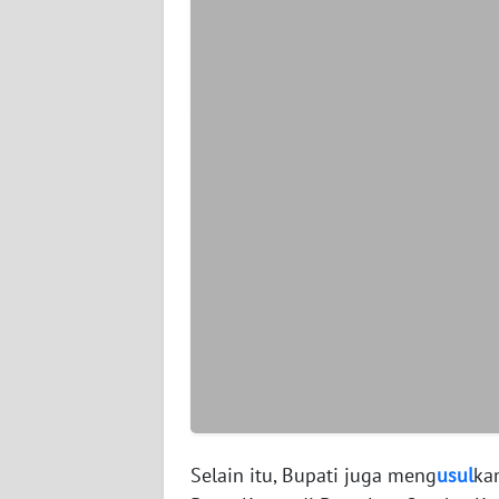
WN
SERAMBI
WN
JAMBI
WN
SULTRA
WN
NTB
WN
SULTENG
WN
SULBAR
Selain itu, Bupati juga meng
usul
ka