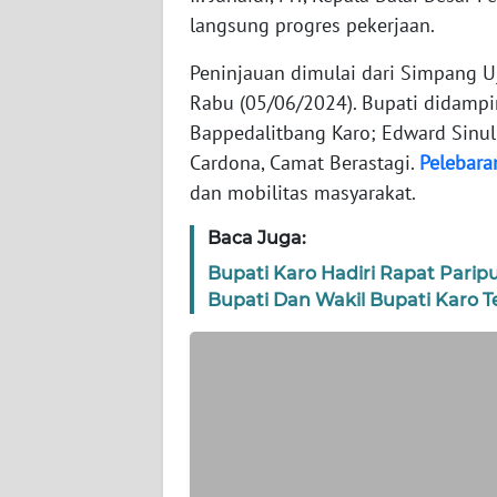
WN
langsung progres pekerjaan.
BANTEN
Peninjauan dimulai dari Simpang 
WN
Rabu (05/06/2024). Bupati didamping
NTT
Bappedalitbang Karo; Edward Sinuli
Cardona, Camat Berastagi.
Pelebara
WN
dan mobilitas masyarakat.
KEPRI
Baca Juga:
WN
Bupati Karo Hadiri Rapat Pari
PAPUA
Bupati Dan Wakil Bupati Karo Te
WN
PAPUA
BARAT
WN
RIAU