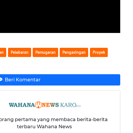
lan
Pelebaran
Pemugaran
Pengasingan
Proyek
Beri Komentar
 orang pertama yang membaca berita-berita
terbaru Wahana News