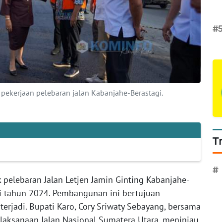
#
u pekerjaan pelebaran jalan Kabanjahe-Berastagi.
T
#
 pelebaran Jalan Letjen Jamin Ginting Kabanjahe-
i tahun 2024. Pembangunan ini bertujuan
rjadi. Bupati Karo, Cory Sriwaty Sebayang, bersama
 Pelaksanaan Jalan Nasional Sumatera Utara, meninjau