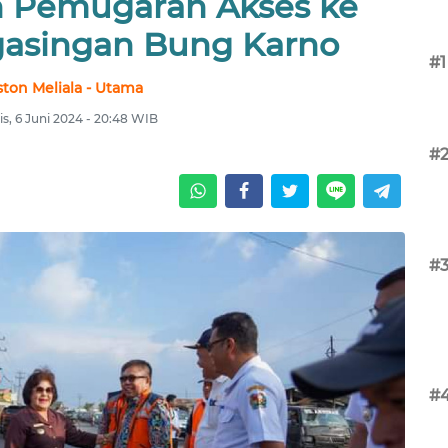
an Pemugaran Akses ke
asingan Bung Karno
#1
ston Meliala - Utama
s, 6 Juni 2024 - 20:48 WIB
#
#
#