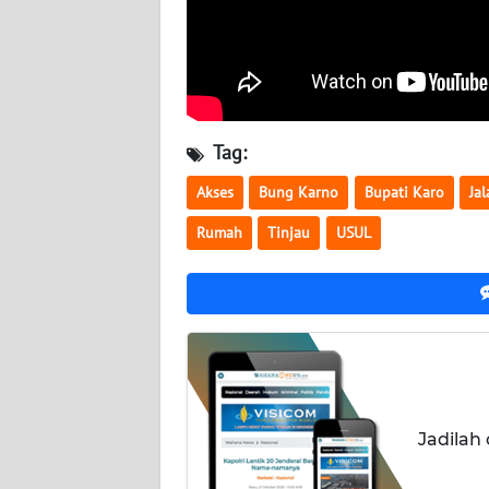
WN
NUSANTARA
WN
JOGJA
Tag:
WN
Akses
Bung Karno
Bupati Karo
Ja
JATIM
Rumah
Tinjau
USUL
WN
BALI
WN
KALBAR
WN
Jadilah
KALTENG