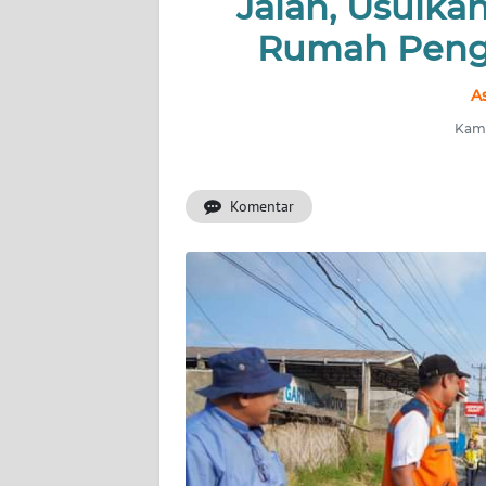
Jalan, Usulk
Rumah Peng
INDEKS
BERITA
A
KONTAK
Kami
KAMI
Komentar
INFO
IKLAN
TENTANG
KAMI
PEDOMAN
MEDIA
SIBER
REDAKSI