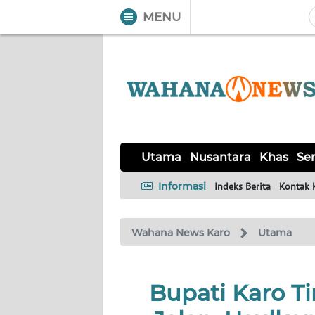
MENU
WAHANA
Tutup
TV
UTAMA
NUSANTARA
Utama
Nusantara
Khas
Ser
KHAS
Informasi
Indeks Berita
Kontak 
SERBA-
Wahana News Karo
Utama
SERBI
OPINI
Bupati Karo T
Informasi