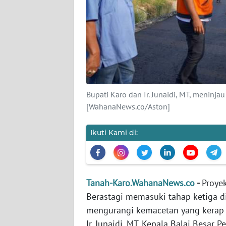
KARIR
DISCLAIMER
Wahana
News
Regional
Bupati Karo dan Ir. Junaidi, MT, meninja
[WahanaNews.co/Aston]
WN
SUMUT
Ikuti Kami di:
WN
JAKARTA
Tanah-Karo.WahanaNews.co
-
Proyek
WN
Berastagi memasuki tahap ketiga d
JABAR
mengurangi kemacetan yang kerap te
Ir. Junaidi, MT, Kepala Balai Besar