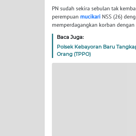
WN
PN sudah sekira sebulan tak kembal
BANTEN
perempuan
mucikari
NSS (26) denga
memperdagangkan korban dengan m
WN
NTT
Baca Juga:
Polsek Kebayoran Baru Tangka
WN
KEPRI
Orang (TPPO)
WN
PAPUA
WN
PAPUA
BARAT
WN
RIAU