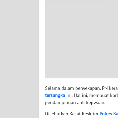
WN
SERAMBI
WN
JAMBI
WN
SULTRA
WN
NTB
WN
Selama dalam penyekapan, PN kerap
SULTENG
tersangka
ini. Hal ini, membuat ko
pendampingan ahli kejiwaan.
WN
SULBAR
Disebutkan Kasat Reskrim
Polres
Ka