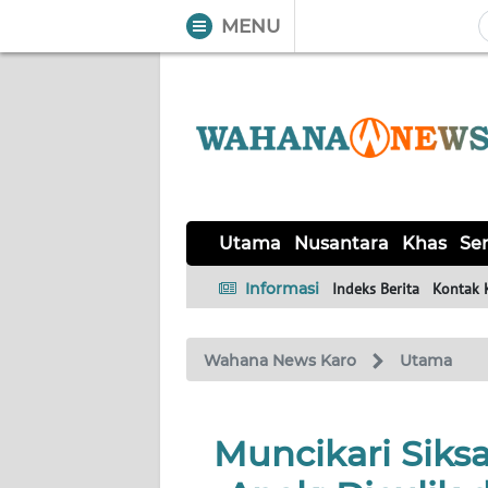
MENU
WAHANA
Tutup
TV
UTAMA
NUSANTARA
Utama
Nusantara
Khas
Ser
KHAS
Informasi
Indeks Berita
Kontak 
SERBA-
Wahana News Karo
Utama
SERBI
OPINI
Muncikari Siksa
Informasi