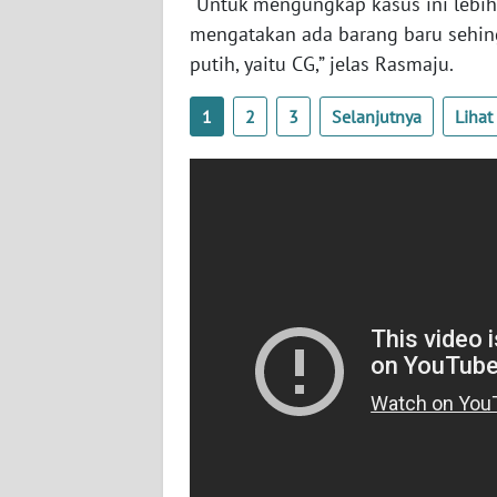
“Untuk mengungkap kasus ini lebih
WN
mengatakan ada barang baru sehi
NUSANTARA
putih, yaitu CG,” jelas Rasmaju.
WN
1
2
3
Selanjutnya
Liha
JOGJA
WN
JATIM
WN
BALI
WN
KALBAR
WN
KALTENG