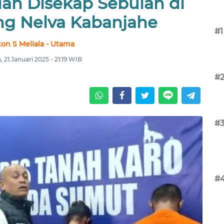
dan Disekap Sebulan di
g Nelva Kabanjahe
#1
ton S Meliala - Utama
, 21 Januari 2025 - 21:19 WIB
#
#
#