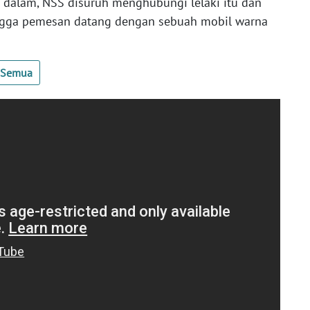
 dalam, NSS disuruh menghubungi lelaki itu dan
ngga pemesan datang dengan sebuah mobil warna
t Semua