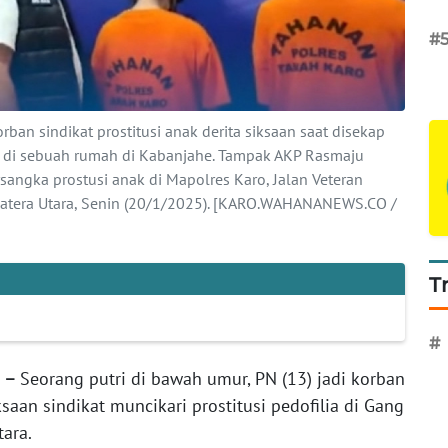
#
rban sindikat prostitusi anak derita siksaan saat disekap
O di sebuah rumah di Kabanjahe. Tampak AKP Rasmaju
rsangka prostusi anak di Mapolres Karo, Jalan Veteran
matera Utara, Senin (20/1/2025). [KARO.WAHANANEWS.CO /
T
#
e –
Seorang putri di bawah umur, PN (13) jadi korban
saan sindikat muncikari prostitusi pedofilia di Gang
tara.