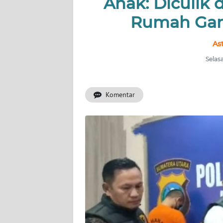
Anak: Diculik 
Rumah Gan
INDEKS
BERITA
As
KONTAK
Selasa
KAMI
Komentar
INFO
IKLAN
TENTANG
KAMI
PEDOMAN
MEDIA
SIBER
REDAKSI