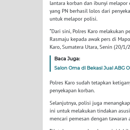
lantara korban dan ibunyi melapor
WN
yang PN berhasil lolos dari penye
BABEL
untuk melapor polisi.
WN
“Dari sini, Polres Karo melakukan 
SUMBAR
Rasmaju kepada awak pers di Mapol
Karo, Sumatera Utara, Senin (20/1/
WN
SUMSEL
Baca Juga:
Salon Oma di Bekasi Jual ABG 
WN
BENGKULU
Polres Karo sudah tetapkan ketigan
penyekapan korban.
WN
LAMPUNG
Selanjutnya, polisi juga menangkap
ini untuk melakukan tindakan asus
WN
mencari pemesan dengan tawaran a
JATENG