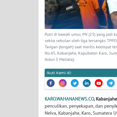
KARIR
DISCLAIMER
Putri di bawah umur, PN (23) yang jadi ko
Wahana
sekira sebulan oleh tiga tersangks TPP
News
Tarigan (tengah) saat merilis keempat te
Regional
No.45, Kabanjahe, Kapubaten Karo, Su
Aston S Meliala].
WN
SUMUT
Ikuti Kami di:
WN
JAKARTA
KARO.WAHANANEWS.CO
, Kabanjah
WN
JABAR
penculikan, penyekapan, dan penyik
Nelva, Kabanjahe, Karo, Sumatera U