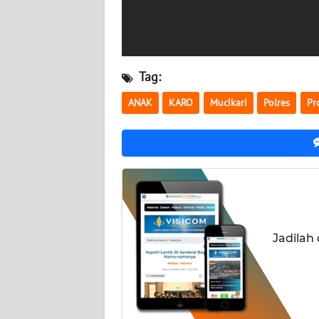
WN
KALTARA
WN
Tag:
KALSEL
ANAK
KARO
Mucikari
Polres
Pr
WN
KALTIM
WN
SULSEL
WN
GORONTALO
Jadilah
WN
SULUT