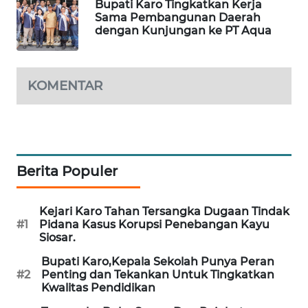
NEWS
Bupati Karo Tingkatkan Kerja
Sama Pembangunan Daerah
dengan Kunjungan ke PT Aqua
SIBARAGAS
NEWS
KOMENTAR
METRO
SIANTAR
NEWS
METRO
MEDAN
Berita Populer
NEWS
Kejari Karo Tahan Tersangka Dugaan Tindak
METRO
#1
Pidana Kasus Korupsi Penebangan Kayu
JAKARTA
Siosar.
NEWS
Bupati Karo,Kepala Sekolah Punya Peran
#2
Penting dan Tekankan Untuk Tingkatkan
KRT
Kwalitas Pendidikan
NEWS