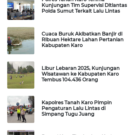
Kunjungan Tim Supervisi Ditlantas
Polda Sumut Terkait Lalu Lintas
PORTAL
KONSUMEN
Cuaca Buruk Akibatkan Banjir di
FORWAMKI
Ribuan Hektare Lahan Pertanian
Kabupaten Karo
ALPERKLINAS
Libur Lebaran 2025, Kunjungan
FORJASIDA
Wisatawan ke Kabupaten Karo
Tembus 104.436 Orang
TAMBANG
NEWS
Kapolres Tanah Karo Pimpin
SITUNGIR
Pengaturan Lalu Lintas di
NEWS
Simpang Tugu Juang
SIDIKALANG