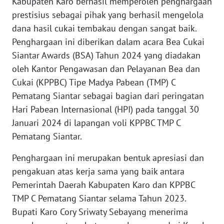
Kabupaten Karo berhasil memperoleh penghargaan
REDAKSI
prestisius sebagai pihak yang berhasil mengelola
dana hasil cukai tembakau dengan sangat baik.
KARIR
Penghargaan ini diberikan dalam acara Bea Cukai
Siantar Awards (BSA) Tahun 2024 yang diadakan
DISCLAIMER
oleh Kantor Pengawasan dan Pelayanan Bea dan
Cukai (KPPBC) Tipe Madya Pabean (TMP) C
Wahana
Pematang Siantar sebagai bagian dari peringatan
News
Hari Pabean Internasional (HPI) pada tanggal 30
Regional
Januari 2024 di lapangan voli KPPBC TMP C
Pematang Siantar.
WN
SUMUT
Penghargaan ini merupakan bentuk apresiasi dan
pengakuan atas kerja sama yang baik antara
WN
JAKARTA
Pemerintah Daerah Kabupaten Karo dan KPPBC
TMP C Pematang Siantar selama Tahun 2023.
WN
Bupati Karo Cory Sriwaty Sebayang menerima
JABAR