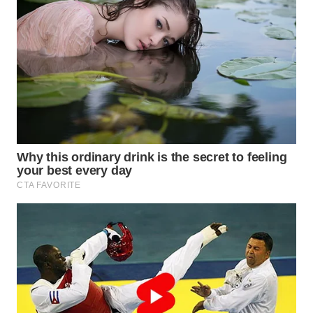
WN
PRIANGAN
TIMUR
WN
SEMARANG
WN
SOLO
WN
BOROBUDUR
WN
MADURA
WN