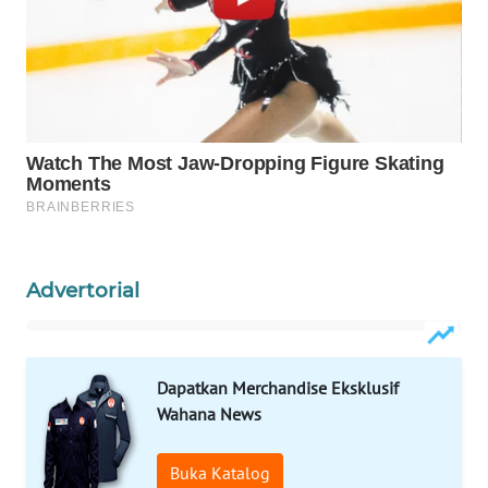
WAHANA
DESA
WISATA
LAPAK
WAHANA
Wahana
Network
Advertorial
KONSUMEN
LISTRIK
Dapatkan Merchandise Eksklusif
MASYARAKAT
Wahana News
KELISTRIKAN
Buka Katalog
WALINKI