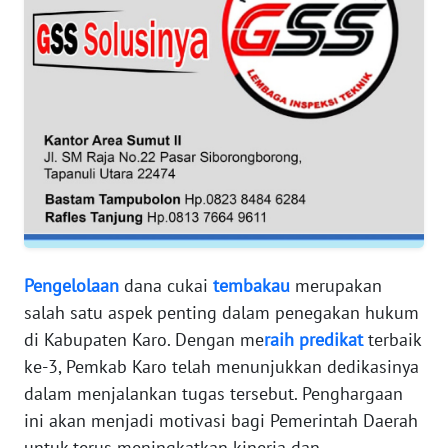
RIAU
WN
SERAMBI
WN
JAMBI
WN
SULTRA
Pengelolaan
dana cukai
tembakau
merupakan
WN
NTB
salah satu aspek penting dalam penegakan hukum
di Kabupaten Karo. Dengan me
raih
predikat
terbaik
WN
ke-3, Pemkab Karo telah menunjukkan dedikasinya
SULTENG
dalam menjalankan tugas tersebut. Penghargaan
ini akan menjadi motivasi bagi Pemerintah Daerah
WN
untuk terus meningkatkan kinerja dan