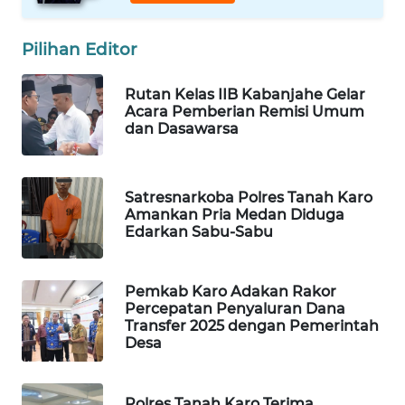
ID
Pilihan Editor
MAWAKA
ID
Rutan Kelas IIB Kabanjahe Gelar
Acara Pemberian Remisi Umum
MARTABAT
dan Dasawarsa
NET
PLN
Satresnarkoba Polres Tanah Karo
WATCH
Amankan Pria Medan Diduga
Edarkan Sabu-Sabu
MKLI
Pemkab Karo Adakan Rakor
LPKKI
Percepatan Penyaluran Dana
Transfer 2025 dengan Pemerintah
Desa
LKKI
KOPEKLIN
Polres Tanah Karo Terima