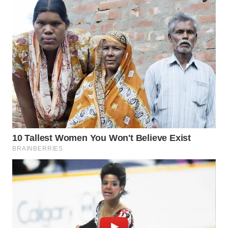
NET
WAHANA
SPORT
WAHANA
UMKM
WAHANA
SELEB
WAHANA
PERSONA
WAHANA
OTOMOTIF
WAHANA
HEALTH