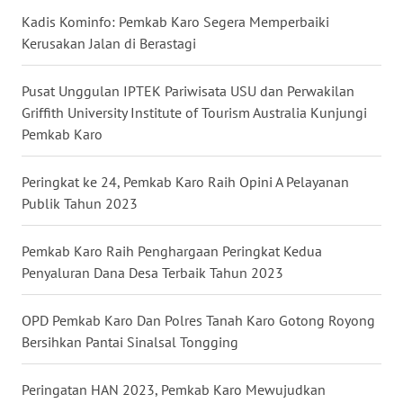
Kadis Kominfo: Pemkab Karo Segera Memperbaiki
Kerusakan Jalan di Berastagi
WN
KALTARA
Pusat Unggulan IPTEK Pariwisata USU dan Perwakilan
WN
Griffith University Institute of Tourism Australia Kunjungi
KALSEL
Pemkab Karo
WN
Peringkat ke 24, Pemkab Karo Raih Opini A Pelayanan
KALTIM
Publik Tahun 2023
WN
Pemkab Karo Raih Penghargaan Peringkat Kedua
SULSEL
Penyaluran Dana Desa Terbaik Tahun 2023
WN
OPD Pemkab Karo Dan Polres Tanah Karo Gotong Royong
GORONTALO
Bersihkan Pantai Sinalsal Tongging
WN
Peringatan HAN 2023, Pemkab Karo Mewujudkan
SULUT