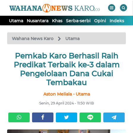
Utama
Nusantara
Khas
Serba-serbi
Opini
Indeks
WAHANA
Tutup
TV
Wahana News Karo
Utama
Pemkab Karo Berhasil Raih
UTAMA
Predikat Terbaik ke-3 dalam
NUSANTARA
Pengelolaan Dana Cukai
Tembakau
KHAS
Aston Meliala - Utama
Senin, 29 April 2024 - 11:50 WIB
SERBA-
SERBI
OPINI