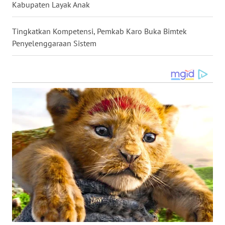
Kabupaten Layak Anak
WN
Tingkatkan Kompetensi, Pemkab Karo Buka Bimtek
MALUKU
Penyelenggaraan Sistem
WN
MALUT
WN
DAIRI
WN
DANAU
TOBA
WN
NIAS
WN