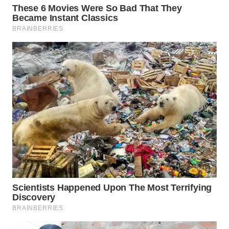
KONSUMEN
WAHANA
LISTRIK
WAHANA
TRAVEL
WAHANA
TV
WAHANANEWS
ID
WAHANANEWS
CO ID
WAHANANEWS