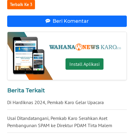
JATENG
Terbaik Ke 3
WN
Beri Komentar
NUSANTARA
WN
JOGJA
WN
Install Aplikasi
JATIM
WN
BALI
Berita Terkait
Di Hardiknas 2024, Pemkab Karo Gelar Upacara
WN
KALBAR
Usai Ditandatangani, Pemkab Karo Serahkan Aset
Pembangunan SPAM ke Direktur PDAM Tirta Malem
WN
KALTENG