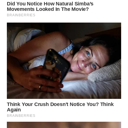
LANGKAT
WN
TAPANULI
SELATAN
WN
TANJUNG
LESUNG
WN
KARO
WN
SIMALUNGUN
WN
LABUHANBATU