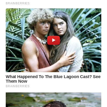
WN
INDRAMAYU
WN
KUNINGAN
WN
MAJALENGKA
WN
SUBANG
WN
SUKABUMI
WN
PURWAKARTA