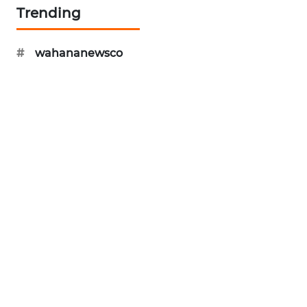
Trending
CILEUNGSI
NEWS
#
wahananewsco
BERKAT
NEWS
BERAMPU
NEWS
ANUGERAH
NEWS
AKHLAK
ID
PERAPKI
NEWS