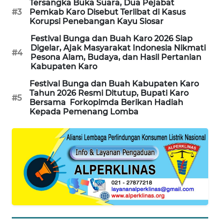
Tersangka Buka Suara, Dua Pejabat
#3
Pemkab Karo Disebut Terlibat di Kasus
KARING
Korupsi Penebangan Kayu Siosar
NEWS
Festival Bunga dan Buah Karo 2026 Siap
Digelar, Ajak Masyarakat Indonesia Nikmati
#4
JURNAL
Pesona Alam, Budaya, dan Hasil Pertanian
Kabupaten Karo
MARITIM
Festival Bunga dan Buah Kabupaten Karo
HUMBANG
Tahun 2026 Resmi Ditutup, Bupati Karo
#5
Bersama Forkopimda Berikan Hadiah
NEWS
Kepada Pemenang Lomba
GARONGGANG
NEWS
FISUELRI
ID
ENERGI
NEWS