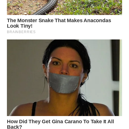
WN
SUMEDANG
WN
CIANJUR
WN
KEPULAUAN
SERIBU
WN
TANGERANG
WN
BINJAI
WN
CIREBON