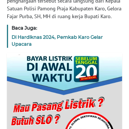
penghargaan tersebut secara langsung dari Kepala
Satuan Polisi Pamong Praja Kabupaten Karo, Gelora
WN
Fajar Purba, SH, MH di ruang kerja Bupati Karo.
BANTEN
Baca Juga:
WN
Di Hardiknas 2024, Pemkab Karo Gelar
NTT
Upacara
WN
KEPRI
WN
PAPUA
WN
PAPUA
BARAT
WN