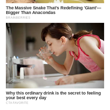
BORNEO
Wahana
Media
Group
WAHANA
NEWS
WAHANA
TANI
WAHANA
ADVOKAT
WAHANA
INFRASTRUKTUR
WAHANA