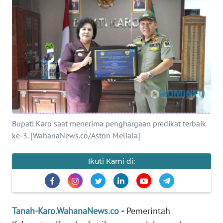
Informasi
INDEKS
BERITA
KONTAK
KAMI
INFO
Bupati Karo saat menerima penghargaan predikat terbaik
IKLAN
ke-3. [WahanaNews.co/Aston Meliala]
TENTANG
KAMI
Ikuti Kami di:
PEDOMAN
MEDIA
SIBER
Tanah-Karo.WahanaNews.co
-
Pemerintah