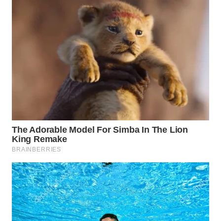
WN
TAPANULI
TENGAH
WN DELI
SERDANG
WN
TEBING
TINGGI
WN
PAKPAK
WN
KARAWANG
WN