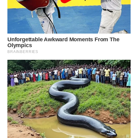
SURABAYA
WN
NATUNA
WN
BINTAN
WN
MANDALIKA
WN
LIKUPANG
WN
LABUANBAJO
WN