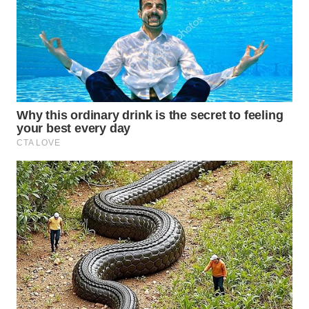
BEKASI
WN
BOGOR
WN
DEPOK
WN
TAPANULI
UTARA
WN
SAMOSIR
WN
PADANG
LAWAS