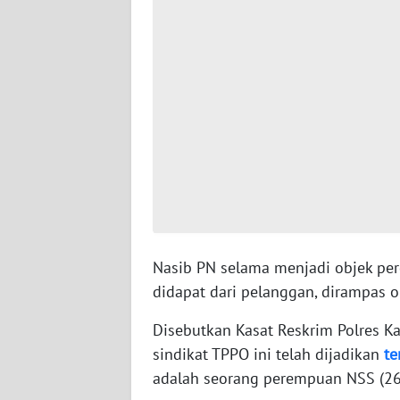
WN
SERAMBI
WN
JAMBI
WN
SULTRA
WN
NTB
Nasib PN selama menjadi objek p
WN
didapat dari pelanggan, dirampas o
SULTENG
Disebutkan Kasat Reskrim Polres Ka
sindikat TPPO ini telah dijadikan
te
WN
SULBAR
adalah seorang perempuan NSS (26),