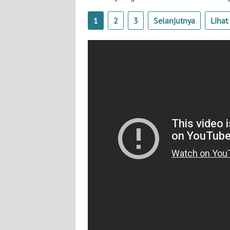
WN
NUSANTARA
1
2
3
Selanjutnya
Liha
WN
JOGJA
WN
JATIM
WN
BALI
WN
KALBAR
WN
KALTENG