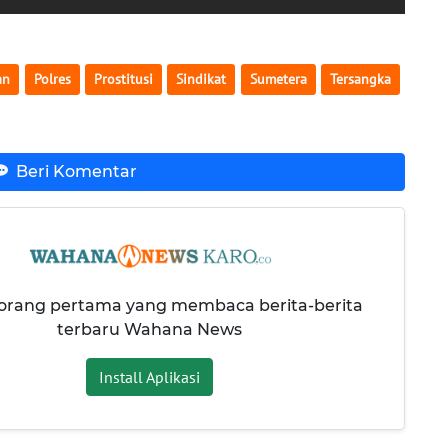
an
Polres
Prostitusi
Sindikat
Sumetera
Tersangka
Beri Komentar
 orang pertama yang membaca berita-berita
terbaru Wahana News
Install Aplikasi