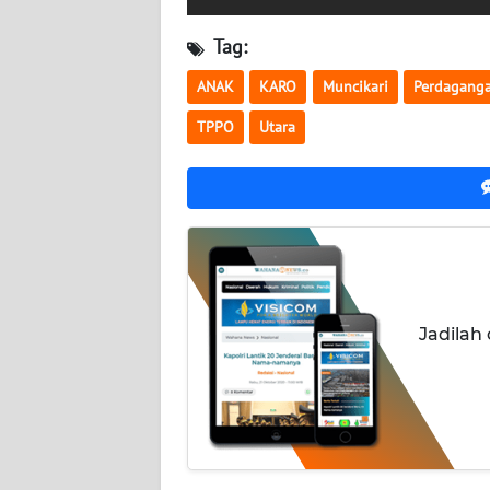
WN
KALTARA
Tag:
ANAK
KARO
Muncikari
Perdagang
WN
KALSEL
TPPO
Utara
WN
KALTIM
WN
SULSEL
Jadilah
WN
GORONTALO
WN
SULUT