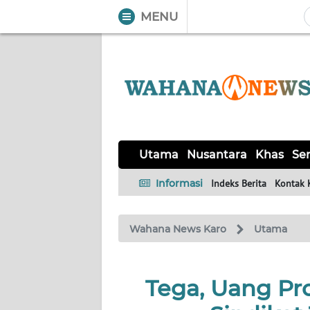
MENU
WAHANA
Tutup
TV
UTAMA
NUSANTARA
Utama
Nusantara
Khas
Ser
KHAS
Informasi
Indeks Berita
Kontak 
SERBA-
Wahana News Karo
Utama
SERBI
OPINI
Tega, Uang Pr
Informasi