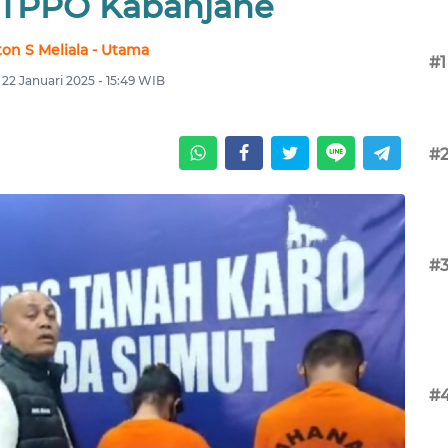
t TPPO Kabanjahe
ton S Meliala - Utama
#1
 22 Januari 2025 - 15:49 WIB
#
#
#