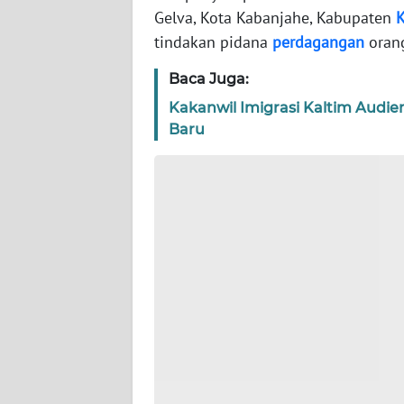
WN
Gelva, Kota Kabanjahe, Kabupaten
K
BANTEN
tindakan pidana
perdagangan
orang
WN
Baca Juga:
NTT
Kakanwil Imigrasi Kaltim Audie
Baru
WN
KEPRI
WN
PAPUA
WN
PAPUA
BARAT
WN
RIAU