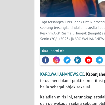
KARIR
DISCLAIMER
Tiga tersangka TPPO anak untuk prostitu
seorang tersangka tindakan asusila kepa
Reskrim AKP Rasmaju Tarigak (tengah) 
Wahana
News
Senin (20/1/2025). [KARO.WAHANANEWS.C
Regional
Ikuti Kami di:
WN
SUMUT
WN
KARO.WAHANANEWS.CO
, Kabanjahe
JAKARTA
terus mendalami praktik prostitusi 
belia sebagai objek seksual.
WN
JABAR
Kejadian miris ini, terungkap setela
dan penyekapan sekira sebulan ole