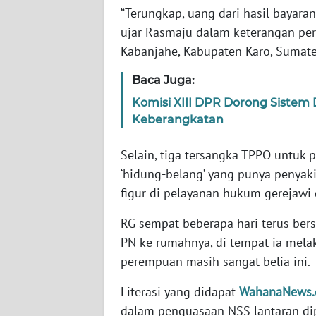
“Terungkap, uang dari hasil bayaran
WN
BABEL
ujar Rasmaju dalam keterangan pers
Kabanjahe, Kabupaten Karo, Sumate
WN
Baca Juga:
SUMBAR
Komisi XIII DPR Dorong Sistem 
Keberangkatan
WN
SUMSEL
Selain, tiga tersangka TPPO untuk p
WN
‘hidung-belang’ yang punya penyakit
BENGKULU
figur di pelayanan hukum gerejawi 
RG sempat beberapa hari terus b
WN
LAMPUNG
PN ke rumahnya, di tempat ia mela
perempuan masih sangat belia ini.
WN
Literasi yang didapat
WahanaNews.
JATENG
dalam penguasaan NSS lantaran di