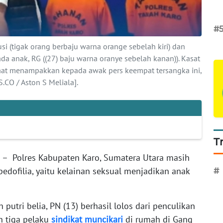
#
si (tigak orang berbaju warna orange sebelah kiri) dan
da anak, RG ((27) baju warna oranye sebelah kanan)). Kasat
saat menampakkan kepada awak pers keempat tersangka ini,
O / Aston S Meliala].
T
– Polres Kabupaten Karo, Sumatera Utara masih
pedofilia, yaitu kelainan seksual menjadikan anak
#
h putri belia, PN (13) berhasil lolos dari penculikan
h tiga pelaku
sindikat
muncikari
di rumah di Gang