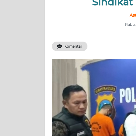
Sindika
INDEKS
As
BERITA
Rabu,
KONTAK
KAMI
Komentar
INFO
IKLAN
TENTANG
KAMI
PEDOMAN
MEDIA
SIBER
REDAKSI